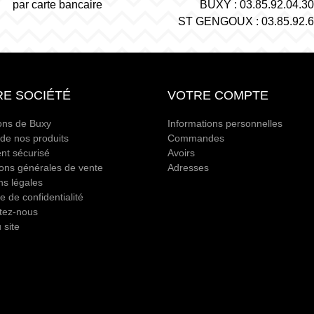
par carte bancaire
BUXY : 03.85.92.04.30
ST GENGOUX : 03.85.92.6
E SOCIÉTÉ
VOTRE COMPTE
ons de Buxy
Informations personnelles
 de nos produits
Commandes
nt sécurisé
Avoirs
ions générales de vente
Adresses
ns légales
ue de confidentialité
tez-nous
 site