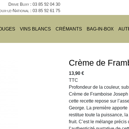
Drive Buxy :
03 85 92 04 30
ux-le-National :
03 85 92 61 75
ROUGES
VINS BLANCS
CRÉMANTS
BAG-IN-BOX
AUT
Crème de Framb
13,90 €
TTC
Profondeur de la couleur, subt
Crème de Framboise Joseph C
cette recette repose sur l’as
George. La première apporte 
restitue toute la puissance, la
fruit. C’est le mélange précis 
l’authenticité gustative de cet