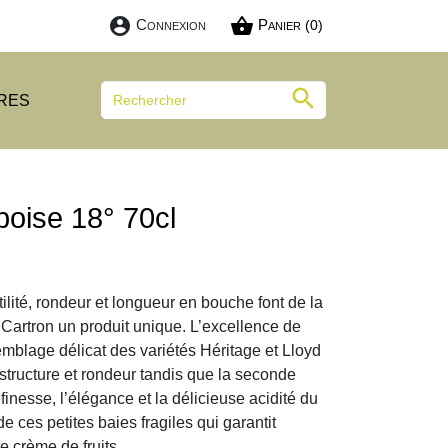
account_circle
shopping_basket
Connexion
Panier
(0)

RES
oise 18° 70cl
ilité, rondeur et longueur en bouche font de la
artron un produit unique. L’excellence de
semblage délicat des variétés Héritage et Lloyd
structure et rondeur tandis que la seconde
 finesse, l’élégance et la délicieuse acidité du
de ces petites baies fragiles qui garantit
te crème de fruits.