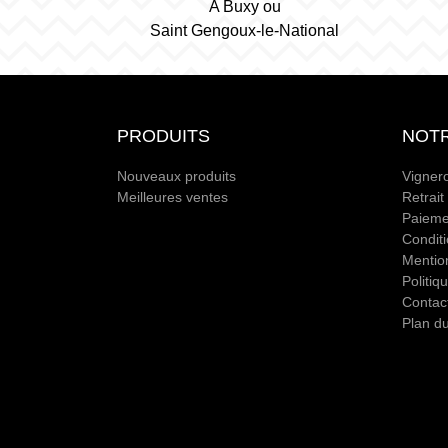
A Buxy ou
Saint Gengoux-le-National
PRODUITS
NOTR
Nouveaux produits
Vigner
Meilleures ventes
Retrait
Paieme
Condit
Mentio
Politiq
Contac
Plan du