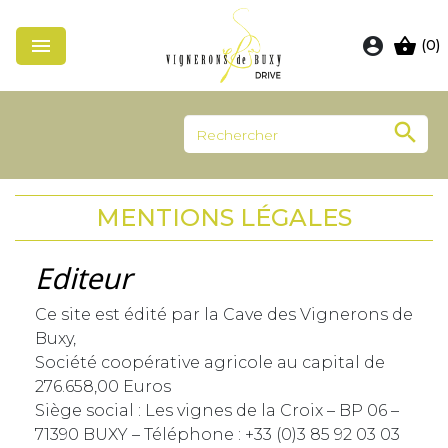

account_circle
shopping_basket
(0)

MENTIONS LÉGALES
Editeur
Ce site est édité par la Cave des Vignerons de
Buxy,
Société coopérative agricole au capital de
276.658,00 Euros
Siège social : Les vignes de la Croix – BP 06 –
71390 BUXY – Téléphone : +33 (0)3 85 92 03 03